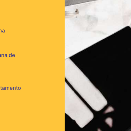
ana
ana de
stamento