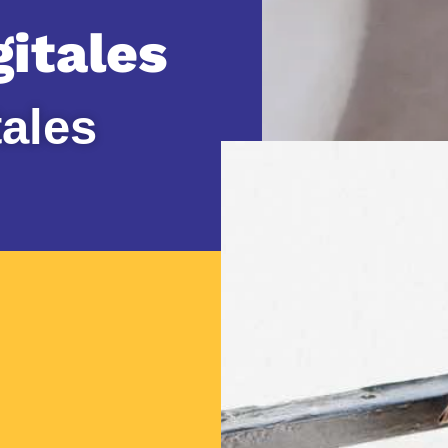
itales
tales