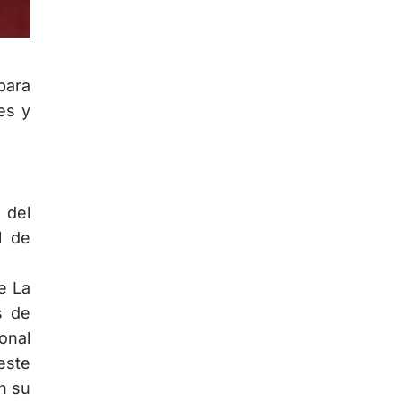
para
es y
 del
l de
e La
s de
onal
este
n su