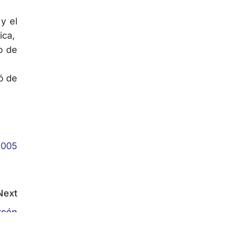
y el
ica,
o de
ó de
Next
rcón