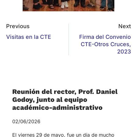
El viernes 29 de mayo, fue un día de mucho
trabajo en la Comunidad Teológica. A partir de
las 9:30 horas se reunió, en las
Tiempos de asambleas, sínodos,
conferencias
15/01/2026
Tiempos de asambleas, sínodos, conferencias
«Mirad cuán bueno y delicioso es habitar los
hermanos -y hermanas- juntos en armonía». El
año 2026, como es habitual