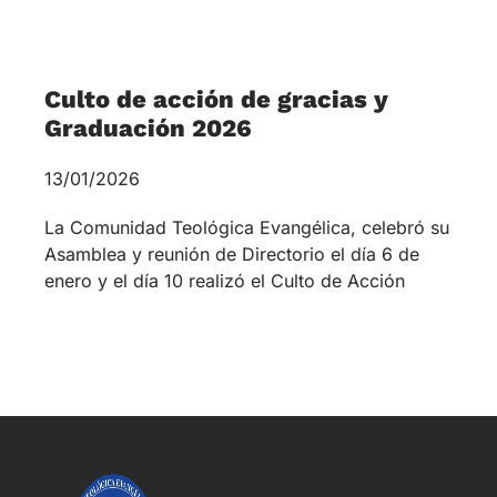
Santiago:
Domeyko
1938 – 3º piso
+569 9187 7514