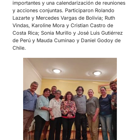
Previous
Next
Visitas en la CTE
Firma del Convenio
CTE-Otros Cruces,
2023
Reunión del rector, Prof. Daniel
Godoy, junto al equipo
académico-administrativo
02/06/2026