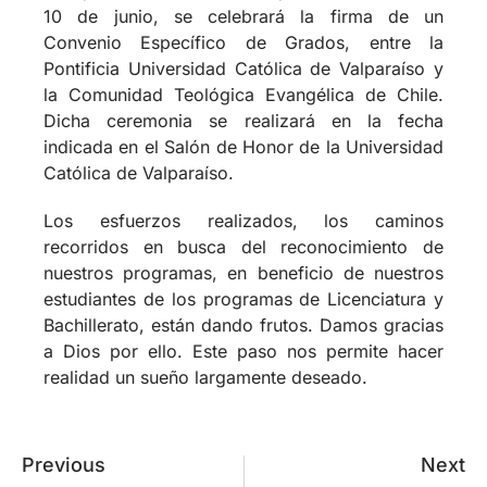
a Dios por ello. Este paso nos permite hacer
realidad un sueño largamente deseado.
Previous
Next
CTE: Desafíos
Chépica: Curso de
venideros
Consejería Pastoral
Reunión del rector, Prof. Daniel
Godoy, junto al equipo
académico-administrativo
02/06/2026
El viernes 29 de mayo, fue un día de mucho