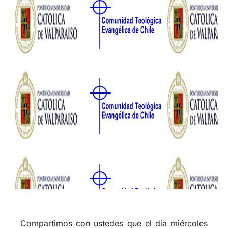
Compartimos con ustedes que el día miércoles
10 de junio, se celebrará la firma de un
Convenio Específico de Grados, entre la
Pontificia Universidad Católica de Valparaíso y
la Comunidad Teológica Evangélica de Chile.
Dicha ceremonia se realizará en la fecha
indicada en el Salón de Honor de la Universidad
Católica de Valparaíso.
Los esfuerzos realizados, los caminos
recorridos en busca del reconocimiento de
nuestros programas, en beneficio de nuestros
estudiantes de los programas de Licenciatura y
Bachillerato, están dando frutos. Damos gracias