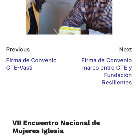
Firma de Convenio
Firma de Convenio
CTE-Vasti
marco entre CTE y
Fundación
Resilientes
VII Encuentro Nacional de
Mujeres Iglesia
27/07/2026
Ruah, ruah, aliento de Dios en Nosotras.Ruah,
Ruah, Espíritu de nuestro Dios. Con este canto
que invita a dejar brotar el aliento de Dios,
Espíritu que