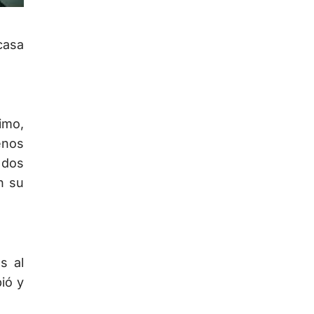
casa
imo,
enos
 dos
n su
s al
ió y