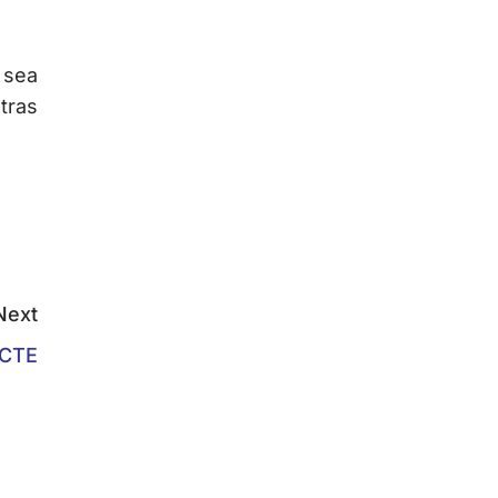
 sea
tras
Next
 CTE